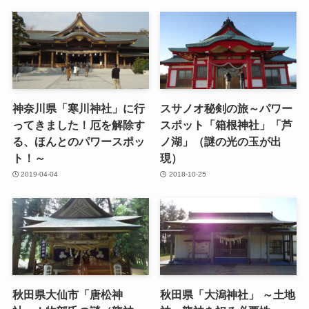
神奈川県「寒川神社」に行
スサノオ秘剣の旅～パワー
ってきました！厄を解除す
スポット「箱根神社」「芦
る、ほんとのパワースポッ
ノ湖」（謎の光の玉が出
ト！～
現）
2019-04-04
2018-10-25
秋田県大仙市「唐松神
秋田県「大潟神社」 ～土地