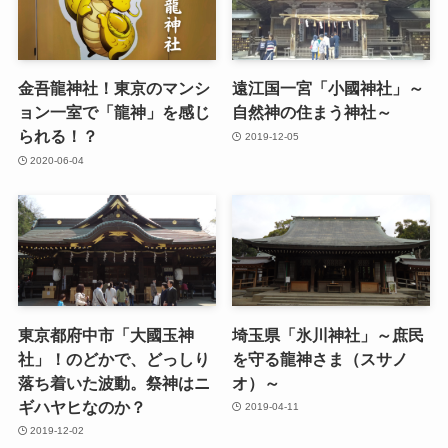
金吾龍神社！東京のマンシ
遠江国一宮「小國神社」～
ョン一室で「龍神」を感じ
自然神の住まう神社～
られる！？
2019-12-05
2020-06-04
東京都府中市「大國玉神
埼玉県「氷川神社」～庶民
社」！のどかで、どっしり
を守る龍神さま（スサノ
落ち着いた波動。祭神はニ
オ）～
ギハヤヒなのか？
2019-04-11
2019-12-02