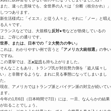
また、違った意味でも、全世界の人々は「分断（枝分かれ）」
しつつあります。
新生活様式に「イエス」と従う人々と、それに「ノー」と唱え
る人々です。
フランスなどでは、大規模な
反対●モ
などが勃発しているの
は、ご存じの通りです。
世界、または、日本での「２大勢力の争い」
これは、わかりやすい例で言うと
「アメリカ大統領選」
の争い
ですね。
この選挙では、
不●疑惑
も持ち上がりました。
そんなこともあり、トランプ氏が対抗勢力側を「盗人猛々し
い」と非難するような、まれに見る事態になってしまいまし
た。
現在、アメリカではトランプ派とバイデン派の対立が続いてい
ます。
今年の1月6日（日本時間で7日）には、一旦、なんらかの結果
が出ることでしょう。