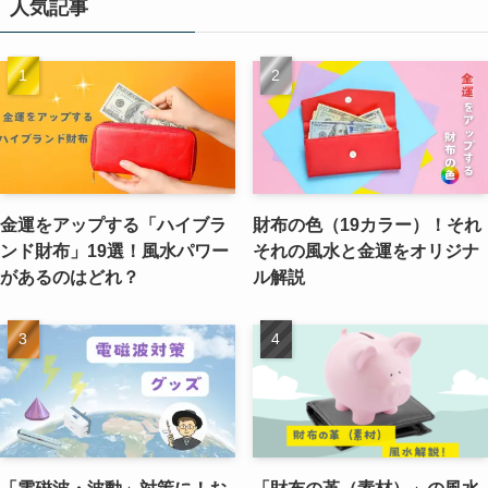
人気記事
金運をアップする「ハイブラ
財布の色（19カラー）！それ
ンド財布」19選！風水パワー
それの風水と金運をオリジナ
があるのはどれ？
ル解説
「電磁波・波動」対策に！お
「財布の革（素材）」の風水