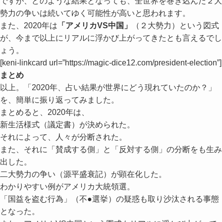
ですが、どのような結果となっても、全世界を巻き込んだ
２大
勢力の争い
は続いてゆく可能性が高いと思われます。
また、2020年は
「アメリカVS中国」
（２大勢力）という図式
が、今まで以上にリアルに浮かび上がってきたとも言えるでし
ょう。
[keni-linkcard url=”https://magic-dice12.com/president-election”]
まとめ
以上。「2020年、占い結果が世界にどう現れていたのか？」
を、簡単に振り返ってみました。
まとめると、2020年は、
新生活様式
（議定書）
が決められた。
それによって、人々が分断された。
また、それに「賛成する側」と「反対する側」の分断をも生み
出した。
二大勢力の争い
（源平盛衰記）
が顕在化した。
わかりやすい例がアメリカ大統領選。
「国益を盗む行為」（不●選挙）の疑惑も取り沙汰される事態
となった。