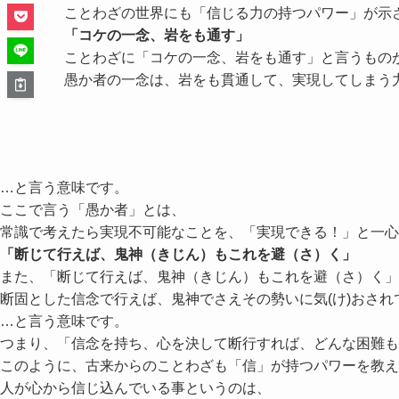
ことわざの世界にも「信じる力の持つパワー」が示
「コケの一念、岩をも通す」
ことわざに「コケの一念、岩をも通す」と言うもの
愚か者の一念は、岩をも貫通して、実現してしまう
…と言う意味です。
ここで言う「愚か者」とは、
常識で考えたら実現不可能なことを、「実現できる！」と一心
「断じて行えば、鬼神（きじん）もこれを避（さ）く」
また、「断じて行えば、鬼神（きじん）もこれを避（さ）く」
断固とした信念で行えば、鬼神でさえその勢いに気(け)おされ
…と言う意味です。
つまり、「信念を持ち、心を決して断行すれば、どんな困難も
このように、古来からのことわざも「信」が持つパワーを教え
人が心から信じ込んでいる事というのは、