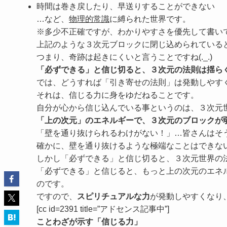
時間は巻き戻したり、早送りすることができない
…など、
物理的常識
に縛られた世界です。
※多少不正確ですが、わかりやすさを優先して書い
上記のような３次元ブロックに閉じ込められている
つまり、奇跡は起きにくいと言うことですね(._.)
「必ずできる」と信じ切ると、３次元の法則は揺ら
では、どうすれば「引き寄せの法則」は発動しやす
それは、
信じる力
に身をゆだねることです。
自分が心から信じ込んでいる事というのは、３次元
「上の次元」のエネルギーで、３次元のブロックが
「壁を通り抜けられるわけがない！」…皆さんはそ
確かに、壁を通り抜けるような極端なことはできな
しかし「必ずできる」と信じ切ると、
３次元世界の
「必ずできる」と信じると、もっと上の次元のエネ
のです。
ですので、
スピリチュアルな力
が発動しやすくなり
[cc id=2391 title=”アドセンス記事中”]
ことわざが示す「信じる力」